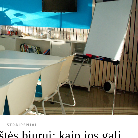
STRAIPSNIAI
tės biurui: kaip jos gali