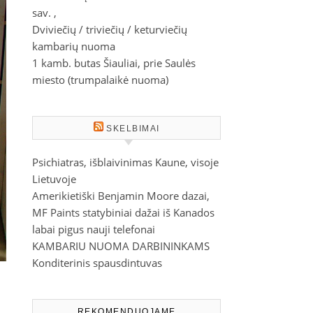
sav. ,
Dviviečių / triviečių / keturviečių
kambarių nuoma
1 kamb. butas Šiauliai, prie Saulės
miesto (trumpalaikė nuoma)
SKELBIMAI
Psichiatras, išblaivinimas Kaune, visoje
Lietuvoje
Amerikietiški Benjamin Moore dazai,
MF Paints statybiniai dažai iš Kanados
labai pigus nauji telefonai
KAMBARIU NUOMA DARBININKAMS
Konditerinis spausdintuvas
REKOMENDUOJAME