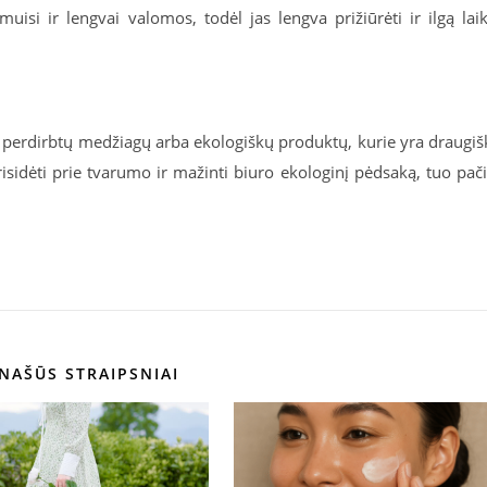
uisi ir lengvai valomos, todėl jas lengva prižiūrėti ir ilgą lai
š perdirbtų medžiagų arba ekologiškų produktų, kurie yra draugiš
risidėti prie tvarumo ir mažinti biuro ekologinį pėdsaką, tuo pač
NAŠŪS STRAIPSNIAI