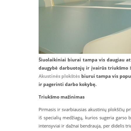
Šiuolaikiniai biurai tampa vis daugiau atv
daugybė darbuotojų ir įvairūs triukšmo š
Akustinės plokštės
biurui tampa vis popul
ir pagerinti darbo kokybę.
Triukšmo mažinimas
Pirmasis ir svarbiausias akustinių plokščių 
iš specialių medžiagų, kurios sugeria garso 
intensyviai ir dažnai bendrauja, per didelis t