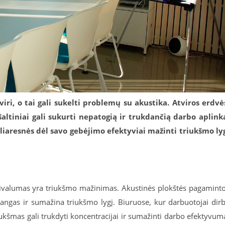
iri, o tai gali sukelti problemų su akustika. Atviros erdvė
altiniai gali sukurti nepatogią ir trukdančią darbo aplink
iaresnės dėl savo gebėjimo efektyviai mažinti triukšmo ly
privalumas yra triukšmo mažinimas. Akustinės plokštės pagamint
bangas ir sumažina triukšmo lygį. Biuruose, kur darbuotojai dir
riukšmas gali trukdyti koncentracijai ir sumažinti darbo efektyvum