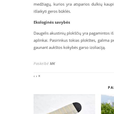
medžiagų, kurios yra atsparios dulkių kaupim
išlaikyti geros būklės.
Ekologinės savybės
Daugelis akustinių plokščių yra pagamintos i
aplinkai. Pasirinkus tokias plokštes, galima p
gaunant aukštos kokybės garso izoliaciją.
Paskelbė
MK
‹
›
×
PA