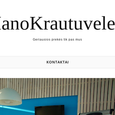
anoKrautuvele.
Geriausios prekės tik pas mus
KONTAKTAI