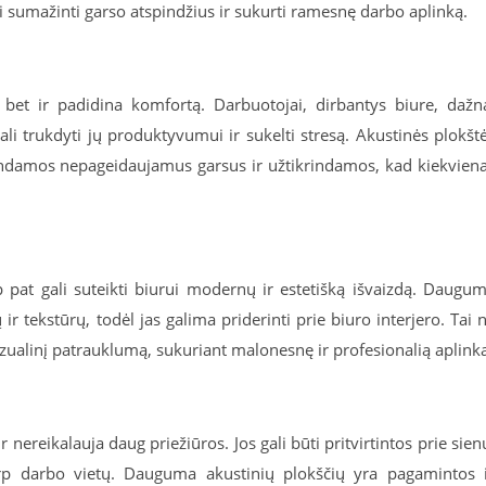
i sumažinti garso atspindžius ir sukurti ramesnę darbo aplinką.
 bet ir padidina komfortą. Darbuotojai, dirbantys biure, dažn
li trukdyti jų produktyvumui ir sukelti stresą. Akustinės plokšt
ndamos nepageidaujamus garsus ir užtikrindamos, kad kiekvien
 pat gali suteikti biurui modernų ir estetišką išvaizdą. Daugu
ir tekstūrų, todėl jas galima priderinti prie biuro interjero. Tai 
vizualinį patrauklumą, sukuriant malonesnę ir profesionalią aplink
ereikalauja daug priežiūros. Jos gali būti pritvirtintos prie sien
rp darbo vietų. Dauguma akustinių plokščių yra pagamintos 