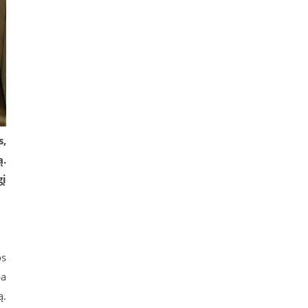
s,
ą.
gį
os
ba
ą.