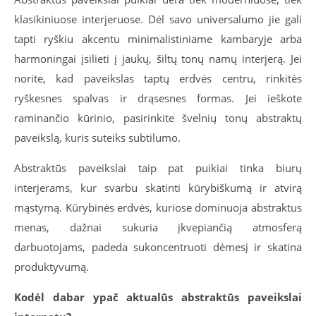
klasikiniuose interjeruose. Dėl savo universalumo jie gali
tapti ryškiu akcentu minimalistiniame kambaryje arba
harmoningai įsilieti į jaukų, šiltų tonų namų interjerą. Jei
norite, kad paveikslas taptų erdvės centru, rinkitės
ryškesnes spalvas ir drąsesnes formas. Jei ieškote
raminančio kūrinio, pasirinkite švelnių tonų abstraktų
paveikslą, kuris suteiks subtilumo.
Abstraktūs paveikslai taip pat puikiai tinka biurų
interjerams, kur svarbu skatinti kūrybiškumą ir atvirą
mąstymą. Kūrybinės erdvės, kuriose dominuoja abstraktus
menas, dažnai sukuria įkvepiančią atmosferą
darbuotojams, padeda sukoncentruoti dėmesį ir skatina
produktyvumą.
Kodėl dabar ypač aktualūs abstraktūs paveikslai