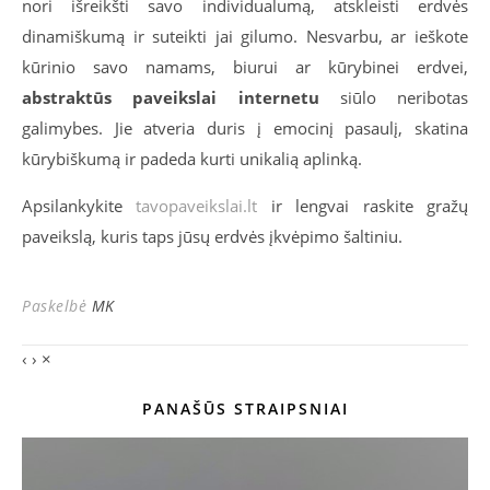
nori išreikšti savo individualumą, atskleisti erdvės
dinamiškumą ir suteikti jai gilumo. Nesvarbu, ar ieškote
kūrinio savo namams, biurui ar kūrybinei erdvei,
abstraktūs paveikslai internetu
siūlo neribotas
galimybes. Jie atveria duris į emocinį pasaulį, skatina
kūrybiškumą ir padeda kurti unikalią aplinką.
Apsilankykite
tavopaveikslai.lt
ir lengvai raskite gražų
paveikslą, kuris taps jūsų erdvės įkvėpimo šaltiniu.
Paskelbė
MK
‹
›
×
PANAŠŪS STRAIPSNIAI