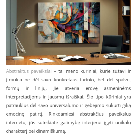
Abstraktūs paveikslai
– tai meno kūriniai, kurie sužavi ir
įtraukia ne dėl savo konkretaus turinio, bet dėl spalvų,
formų ir linijų. Jie atveria erdvę asmeninėms
interpretacijoms ir jausmų išraiškai. Šio tipo kūriniai yra
patrauklūs dėl savo universalumo ir gebėjimo sukurti gilią
emocinę patirtį. Rinkdamiesi abstrakčius paveikslus
internetu, jūs suteikiate galimybę interjerui įgyti unikalų
charakterį bei dinamiškumą.