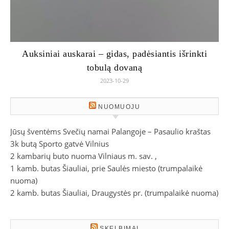
Auksiniai auskarai – gidas, padėsiantis išrinkti
tobulą dovaną
2023-10-29
NUOMUOJU
Jūsų šventėms Svečių namai Palangoje – Pasaulio kraštas
3k butą Sporto gatvė Vilnius
2 kambarių buto nuoma Vilniaus m. sav. ,
1 kamb. butas Šiauliai, prie Saulės miesto (trumpalaikė
nuoma)
2 kamb. butas Šiauliai, Draugystės pr. (trumpalaikė nuoma)
SKELBIMAI