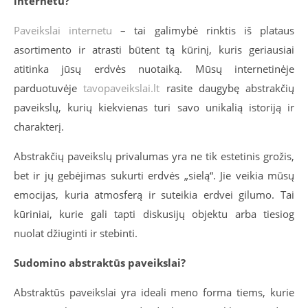
internetu?
Paveikslai internetu
– tai galimybė rinktis iš plataus
asortimento ir atrasti būtent tą kūrinį, kuris geriausiai
atitinka jūsų erdvės nuotaiką. Mūsų internetinėje
parduotuvėje
tavopaveikslai.lt
rasite daugybę abstrakčių
paveikslų, kurių kiekvienas turi savo unikalią istoriją ir
charakterį.
Abstrakčių paveikslų privalumas yra ne tik estetinis grožis,
bet ir jų gebėjimas sukurti erdvės „sielą“. Jie veikia mūsų
emocijas, kuria atmosferą ir suteikia erdvei gilumo. Tai
kūriniai, kurie gali tapti diskusijų objektu arba tiesiog
nuolat džiuginti ir stebinti.
Sudomino abstraktūs paveikslai?
Abstraktūs paveikslai yra ideali meno forma tiems, kurie