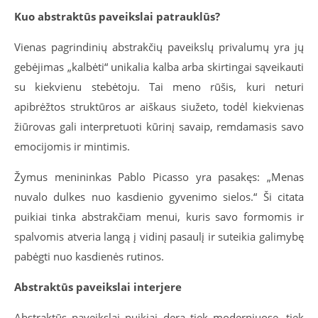
Kuo abstraktūs paveikslai patrauklūs?
Vienas pagrindinių abstrakčių paveikslų privalumų yra jų
gebėjimas „kalbėti“ unikalia kalba arba skirtingai sąveikauti
su kiekvienu stebėtoju. Tai meno rūšis, kuri neturi
apibrėžtos struktūros ar aiškaus siužeto, todėl kiekvienas
žiūrovas gali interpretuoti kūrinį savaip, remdamasis savo
emocijomis ir mintimis.
Žymus menininkas Pablo Picasso yra pasakęs: „Menas
nuvalo dulkes nuo kasdienio gyvenimo sielos.“ Ši citata
puikiai tinka abstrakčiam menui, kuris savo formomis ir
spalvomis atveria langą į vidinį pasaulį ir suteikia galimybę
pabėgti nuo kasdienės rutinos.
Abstraktūs paveikslai interjere
Abstraktūs paveikslai puikiai dera tiek moderniuose, tiek