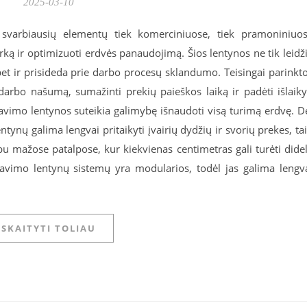
2025-03-10
 svarbiausių elementų tiek komerciniuose, tiek pramoniniuo
arką ir optimizuoti erdvės panaudojimą. Šios lentynos ne tik leidž
, bet ir prisideda prie darbo procesų sklandumo. Teisingai parinkt
darbo našumą, sumažinti prekių paieškos laiką ir padėti išlaiky
iavimo lentynos suteikia galimybę išnaudoti visą turimą erdvę. D
ntynų galima lengvai pritaikyti įvairių dydžių ir svorių prekes, ta
bu mažose patalpose, kur kiekvienas centimetras gali turėti dide
liavimo lentynų sistemų yra modularios, todėl jas galima lengv
SKAITYTI TOLIAU