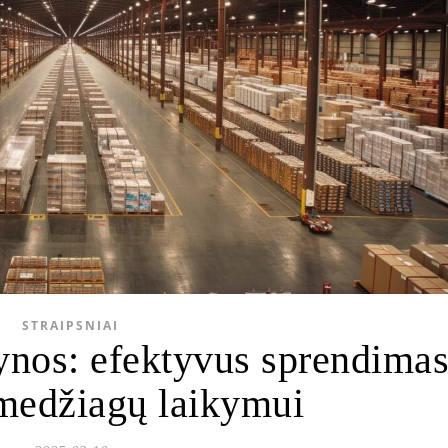
STRAIPSNIAI
ynos: efektyvus sprendima
 medžiagų laikymui