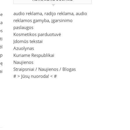
audio reklama, radijo reklama, audio
se
reklamos gamyba, įgarsinimo
ia
paslaugos
os
Kosmetikos parduotuvė
ti
Įdomūs tekstai
ėl
Azuolynas
ip
Kuriame Respublikai
Naujienos
lę
Straipsniai / Naujienos / Blogas
ai
# >
Jūsų nuoroda!
< #