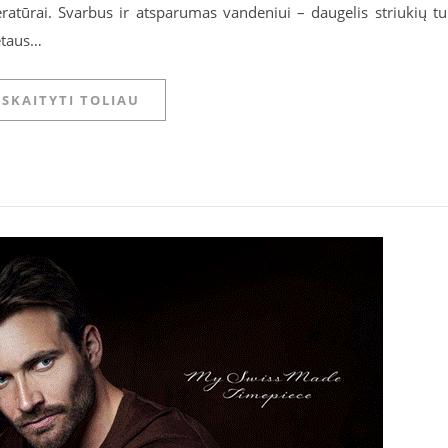
ratūrai. Svarbus ir atsparumas vandeniui – daugelis striukių tu
etaus…
SKAITYTI TOLIAU