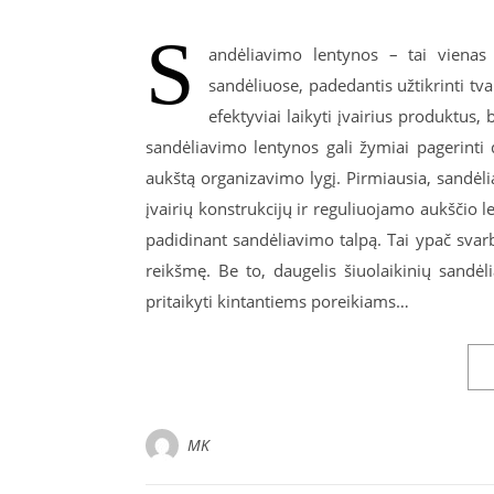
S
andėliavimo lentynos – tai vienas
sandėliuose, padedantis užtikrinti tv
efektyviai laikyti įvairius produktus
sandėliavimo lentynos gali žymiai pagerinti 
aukštą organizavimo lygį. Pirmiausia, sandėl
įvairių konstrukcijų ir reguliuojamo aukščio le
padidinant sandėliavimo talpą. Tai ypač svar
reikšmę. Be to, daugelis šiuolaikinių sandė
pritaikyti kintantiems poreikiams…
MK