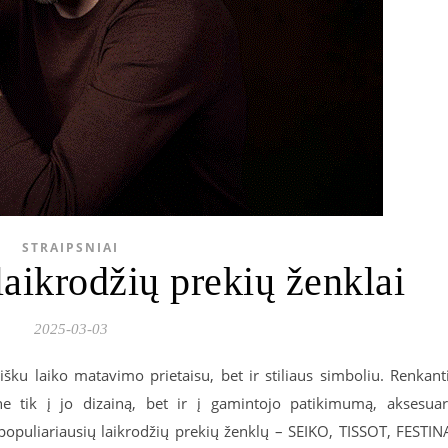
STRAIPSNIAI
laikrodžių prekių ženklai
2025-03-03
tišku laiko matavimo prietaisu, bet ir stiliaus simboliu. Renkant
ne tik į jo dizainą, bet ir į gamintojo patikimumą, aksesua
populiariausių laikrodžių prekių ženklų – SEIKO, TISSOT, FESTIN