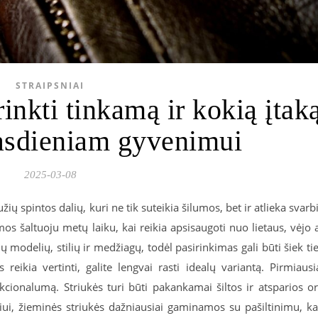
STRAIPSNIAI
rinkti tinkamą ir kokią įtak
asdieniam gyvenimui
2025-03-08
žių spintos dalių, kuri ne tik suteikia šilumos, bet ir atlieka svarb
os šaltuoju metų laiku, kai reikia apsisaugoti nuo lietaus, vėjo 
ių modelių, stilių ir medžiagų, todėl pasirinkimas gali būti šiek ti
reikia vertinti, galite lengvai rasti idealų variantą. Pirmiausi
unkcionalumą. Striukės turi būti pakankamai šiltos ir atsparios o
iui, žieminės striukės dažniausiai gaminamos su pašiltinimu, k