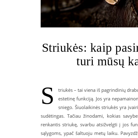
Striukės: kaip pasi
turi mūsų k
S
triukės – tai viena iš pagrindinių drabu
estetinę funkciją. Jos yra nepamainom
sniego. Šiuolaikinės striukės yra įvair
sudėtingas. Tačiau žinodami, kokias savybes 
renkantis striukę, svarbu atsižvelgti į jos f
sąlygoms, ypač šaltuoju metų laiku. Pavyzdž