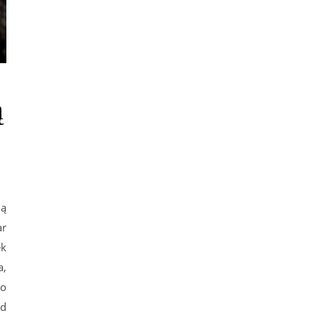
ą
ią
ar
ek
a,
ro
ad